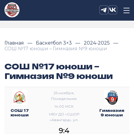
Главная
Баскетбол 3×3
2024-2025
СОШ №17 юноши – Гимназия №9 юноши
СОШ №17 юноши –
Гимназия №9 юноши
25 ноября,
Понедельник
14:00 МСК
СОШ 17
Гимназия
МБУ ДО «СШОР
юноши
9 юноши
«Авангард», ул.
Октябрьской
9:4
революции, д. 324