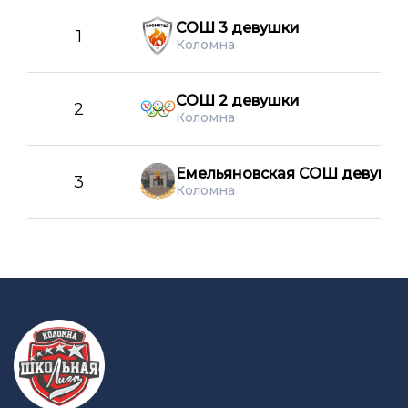
СОШ 3 девушки
1
Коломна
СОШ 2 девушки
2
Коломна
Емельяновская СОШ девушк
3
Коломна