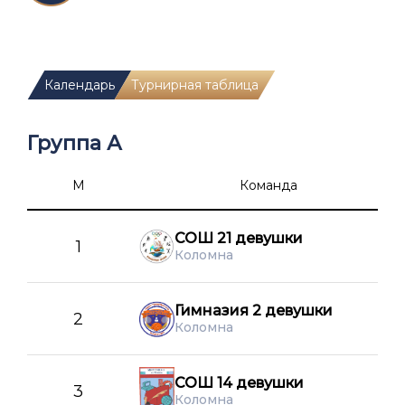
Календарь
Турнирная таблица
Группа А
М
Команда
СОШ 21 девушки
1
Коломна
Гимназия 2 девушки
2
Коломна
СОШ 14 девушки
3
Коломна