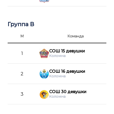
Группа В
М
Команда
СОШ 15 девушки
1
Коломна
СОШ 16 девушки
2
Коломна
СОШ 30 девушки
3
Коломна