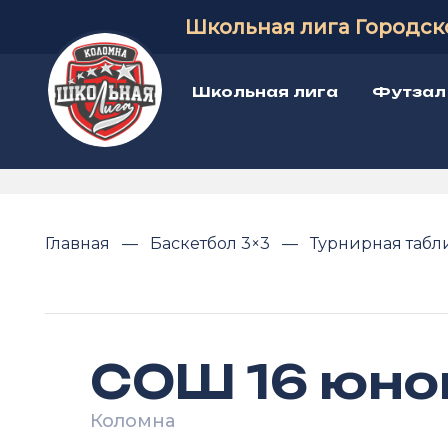
Школьная лига Городск
Школьная лига
Футзал
Главная
Баскетбол 3×3
Турнирная таб
СОШ 16 юн
Коломна