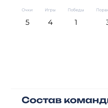
Очки
Игры
Победы
Пора
5
4
1
Состав коман