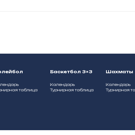
олейбол
Баскетбол 3×3
Шахматы
лендарь
Календарь
Календарь
рнирная таблица
Турнирная таблица
Турнирная т