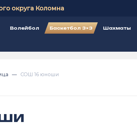
ого округа Коломна
Волейбол
Баскетбол 3×3
Шахматы
лица
СОШ 16 юноши
оши