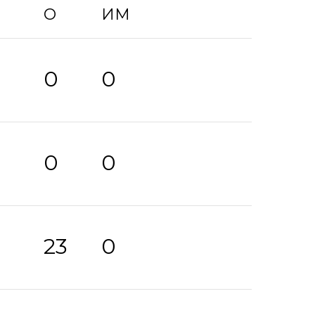
О
ИМ
0
0
0
0
0
0
0
23
0