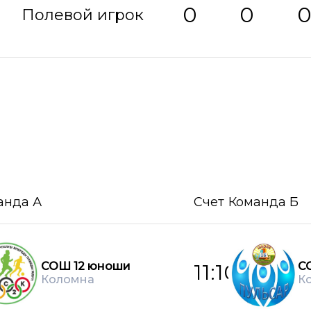
0
0
Полевой игрок
анда А
Счет
Команда Б
СОШ 12 юноши
С
11:10
Коломна
К