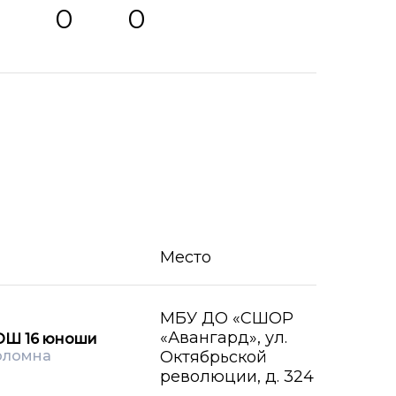
0
0
0
Место
МБУ ДО «СШОР
«Авангард», ул.
ОШ 16 юноши
оломна
Октябрьской
революции, д. 324