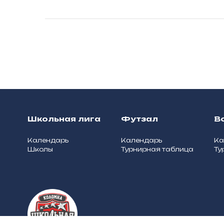
Школьная лига
Футзал
В
Календарь
Календарь
Ка
Школы
Турнирная таблица
Ту
О школьной лиге