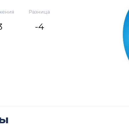
жения
Разница
3
-4
ды