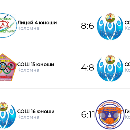
Лицей 4 юноши
С
8:6
Коломна
К
СОШ 15 юноши
С
4:8
Коломна
К
СОШ 16 юноши
Г
6:11
Коломна
К