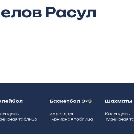
елов Расул
олейбол
Баскетбол 3×3
Шахматы
лендарь
Календарь
Календарь
рнирная таблица
Турнирная таблица
Турнирная т