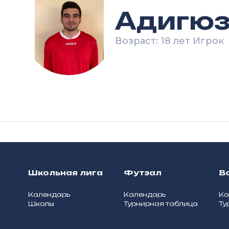
Адигюз
Возраст: 18 лет Игрок
Школьная лига
Футзал
В
Календарь
Календарь
Ка
Школы
Турнирная таблица
Ту