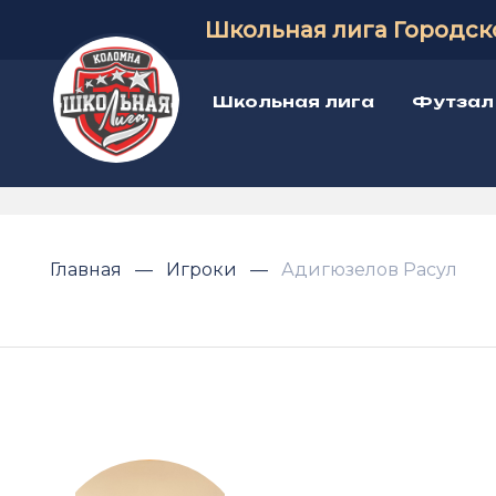
Школьная лига Городск
Школьная лига
Футзал
Главная
Игроки
Адигюзелов Расул