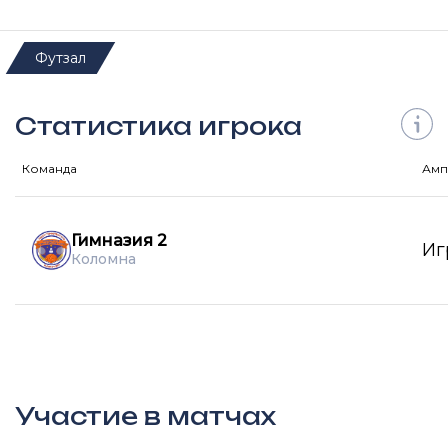
Футзал
Статистика игрока
Команда
Амп
Гимназия 2
Иг
Коломна
Участие в матчах