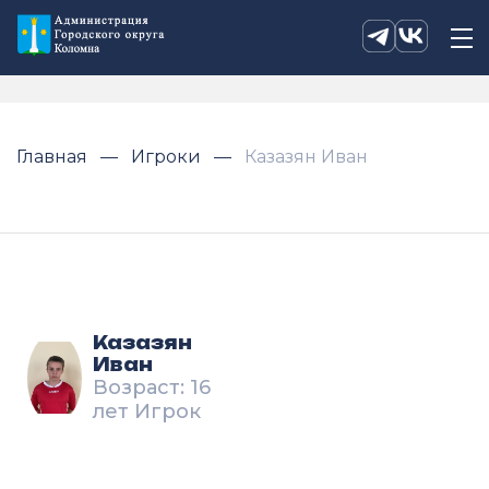
Главная
Игроки
Казазян Иван
Казазян
Иван
Возраст: 16
лет Игрок