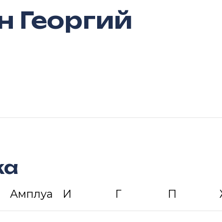
н Георгий
ка
Амплуа
И
Г
П