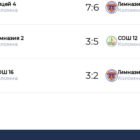
ицей 4
Гимнази
7:6
оломна
Коломн
мназия 2
СОШ 12
3:5
оломна
Коломн
ОШ 16
Гимнази
3:2
оломна
Коломн