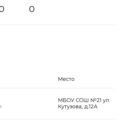
0
0
Место
МБОУ СОШ №21 ул.
а
Кутузова, д.12А