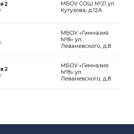
МБОУ СОШ №21 ул.
я 2
а
Кутузова, д.12А
МБОУ «Гимназия
№8» ул.
а
Леваневского, д.8
МБОУ «Гимназия
я 2
№8» ул.
а
Леваневского, д.8