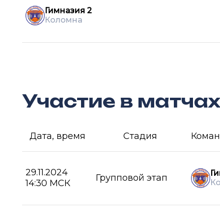
Гимназия 2
Коломна
Участие в матча
Дата, время
Стадия
Коман
29.11.2024
Ги
Групповой этап
14:30 МСК
К