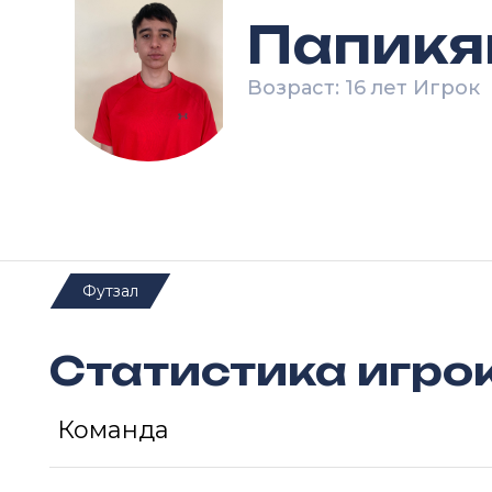
Папикя
Возраст: 16 лет Игрок
Футзал
Статистика игро
Команда