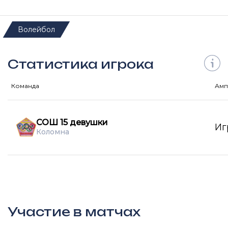
Волейбол
Статистика игрока
Команда
Амп
СОШ 15 девушки
Иг
Коломна
Участие в матчах