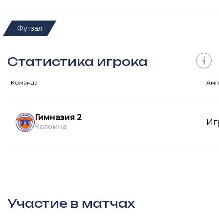
Футзал
Статистика игрока
Команда
Амп
Гимназия 2
Иг
Коломна
Участие в матчах