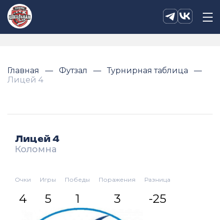
Главная
Футзал
Турнирная таблица
Лицей 4
Лицей 4
Коломна
Очки
Игры
Победы
Поражения
Разница
4
5
1
3
-25