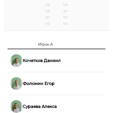
1:0
1:0
1:0
0:1
0:1
1:0
1:0
0:1
Игрок А
Кочетков Даниил
Фоломин Егор
Сураева Алекса