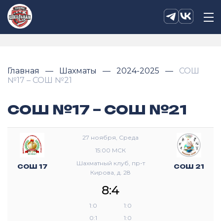
Главная
Шахматы
2024-2025
СОШ
№17 – СОШ №21
СОШ №17 – СОШ №21
27 ноября, Среда
15:00 МСК
Шахматный клуб, пр-т
СОШ 17
СОШ 21
Кирова, д. 28
8:4
1:0
1:0
0:1
1:0