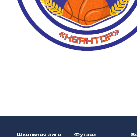
Школьная лига
Футзал
В