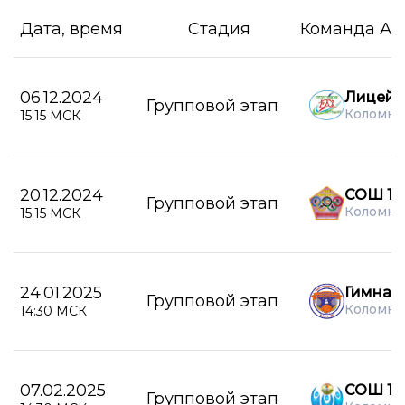
Дата, время
Стадия
Команда А
06.12.2024
Лицей 
Групповой этап
Коломна
15:15 МСК
20.12.2024
СОШ 15
Групповой этап
Коломна
15:15 МСК
24.01.2025
Гимназ
Групповой этап
Коломна
14:30 МСК
07.02.2025
СОШ 16
Групповой этап