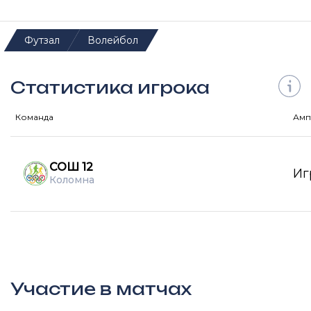
Футзал
Волейбол
Статистика игрока
Команда
Амп
СОШ 12
Иг
Коломна
Участие в матчах