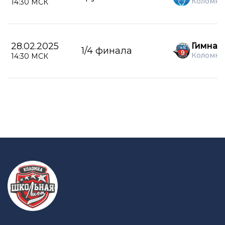
Коломна
14:30 МСК
28.02.2025
Гимназ
1/4 финала
Коломна
14:30 МСК