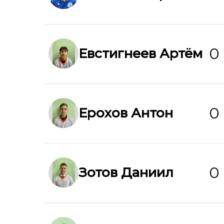
0
Евстигнеев Артём
0
Ерохов Антон
0
Зотов Даниил