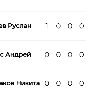
1
0
0
0
ев Руслан
0
0
0
0
ас Андрей
0
0
0
0
аков Никита