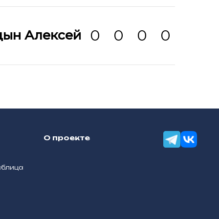
0
0
0
0
цын Алексей
О проекте
аблица