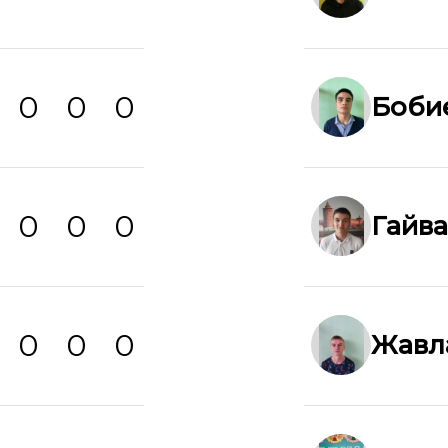
0
0
0
Боби
0
0
0
Гайв
0
0
0
Жавл