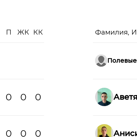
П
ЖК
КК
Фамилия, 
Полевые
0
0
0
Аветя
0
0
0
Анис