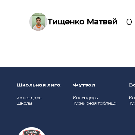
0
Тищенко Матвей
Школьная лига
Футзал
В
Календарь
Календарь
Ка
Школы
Турнирная таблица
Ту