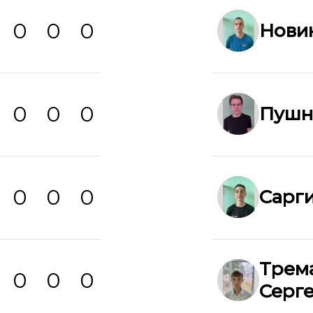
0
0
0
Нови
0
0
0
Пушн
0
0
0
Сарги
Трем
0
0
0
Серг