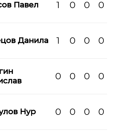
1
0
0
0
сов Павел
1
0
0
0
ецов Данила
гин
0
0
0
0
ислав
0
0
0
0
улов Нур