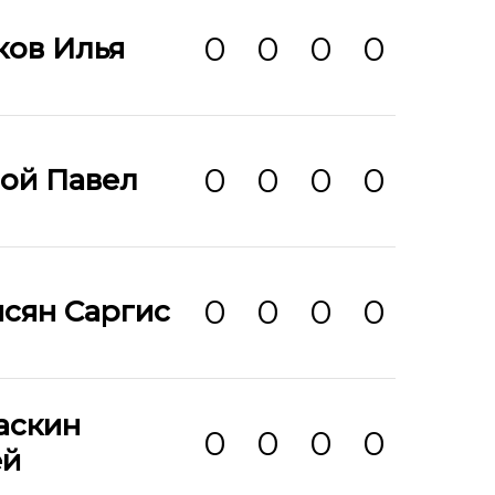
0
0
0
0
ков Илья
0
0
0
0
ой Павел
0
0
0
0
сян Саргис
аскин
0
0
0
0
ей