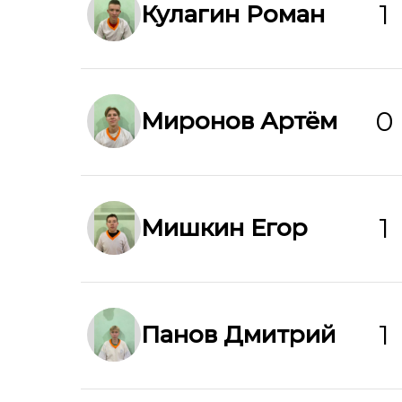
1
Кулагин Роман
0
Миронов Артём
1
Мишкин Егор
1
Панов Дмитрий