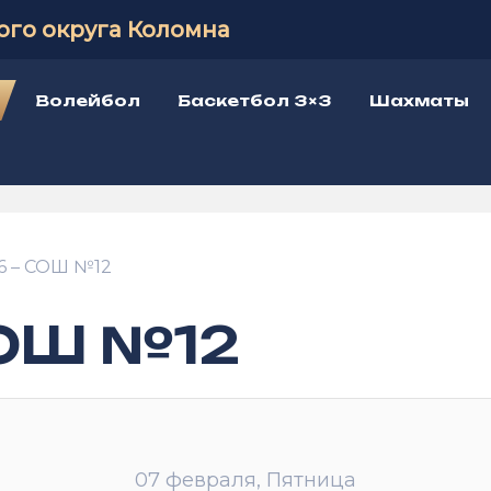
ого округа Коломна
Волейбол
Баскетбол 3×3
Шахматы
 – СОШ №12
ОШ №12
07 февраля, Пятница