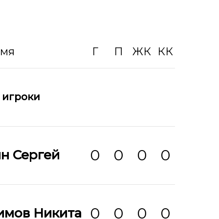
Имя
Г
П
ЖК
КК
 игроки
0
0
0
0
н Сергей
0
0
0
0
имов Никита