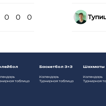
0
0
0
Тупи
олейбол
Баскетбол 3×3
Шахматы
лендарь
Календарь
Календарь
рнирная таблица
Турнирная таблица
Турнирная т