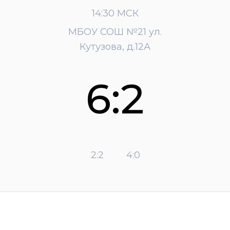
14:30 МСК
МБОУ СОШ №21 ул.
Кутузова, д.12А
6:2
2:2
4:0