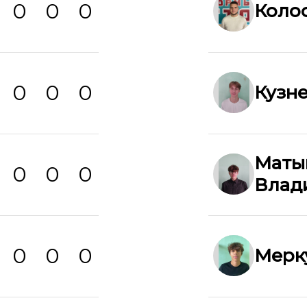
0
0
0
Коло
0
0
0
Кузн
Маты
0
0
0
Влад
0
0
0
Мерк